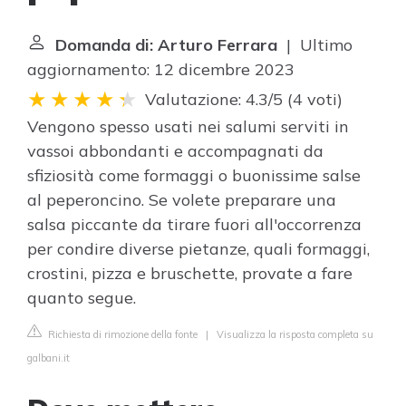
Domanda di: Arturo Ferrara
| Ultimo
aggiornamento: 12 dicembre 2023
Valutazione: 4.3/5
(
4 voti
)
Vengono spesso usati nei salumi serviti in
vassoi abbondanti e accompagnati da
sfiziosità come formaggi o buonissime salse
al peperoncino. Se volete preparare una
salsa piccante da tirare fuori all'occorrenza
per condire diverse pietanze, quali formaggi,
crostini, pizza e bruschette, provate a fare
quanto segue.
Richiesta di rimozione della fonte
|
Visualizza la risposta completa su
galbani.it