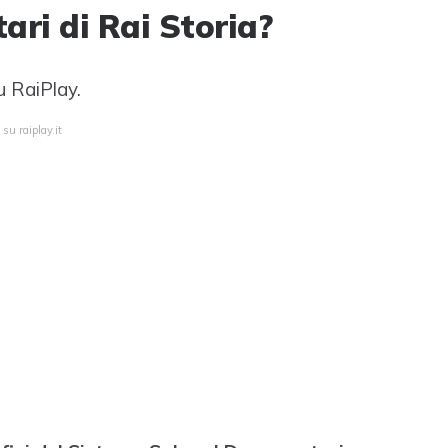
ari di Rai Storia?
u RaiPlay.
su raiplay.it