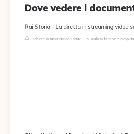
Dove vedere i document
Rai Storia - La diretta in streaming video s
Richiesta di rimozione della fonte
|
Visualizza la risposta completa 