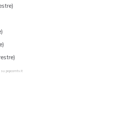
estre)
e)
e)
restre)
 su popcorntv.it