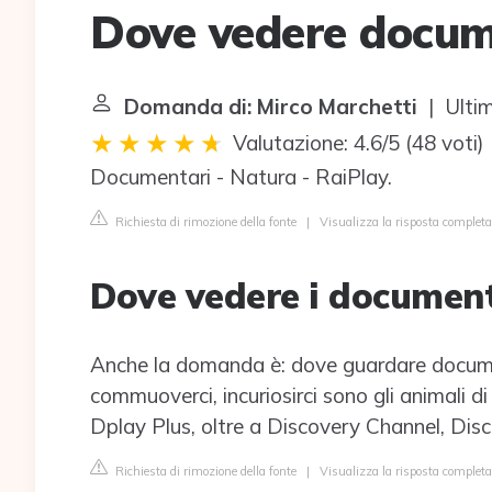
Dove vedere docume
Domanda di: Mirco Marchetti
| Ultim
Valutazione: 4.6/5
(
48 voti
)
Documentari - Natura - RaiPlay.
Richiesta di rimozione della fonte
|
Visualizza la risposta completa 
Dove vedere i document
Anche la domanda è: dove guardare documen
commuoverci, incuriosirci sono gli animali di
Dplay Plus, oltre a Discovery Channel, Disc
Richiesta di rimozione della fonte
|
Visualizza la risposta complet