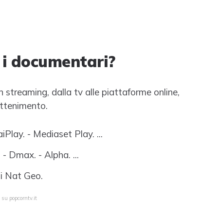
 i documentari?
n streaming, dalla tv alle piattaforme online,
attenimento.
Play. - Mediaset Play. ...
. - Dmax. - Alpha. ...
li Nat Geo.
 su popcorntv.it