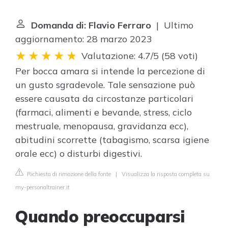
Domanda di: Flavio Ferraro
| Ultimo
aggiornamento: 28 marzo 2023
Valutazione: 4.7/5
(
58 voti
)
Per bocca amara si intende la percezione di
un gusto sgradevole. Tale sensazione può
essere causata da circostanze particolari
(farmaci, alimenti e bevande, stress, ciclo
mestruale, menopausa, gravidanza ecc),
abitudini scorrette (tabagismo, scarsa igiene
orale ecc) o disturbi digestivi.
Richiesta di rimozione della fonte
|
Visualizza la risposta completa su
my-personaltrainer.it
Quando preoccuparsi