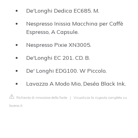
De'Longhi Dedica EC685. M.
Nespresso Inissia Macchina per Caffè
Espresso, A Capsule.
Nespresso Pixie XN3005.
De'Longhi EC 201. CD. B.
De' Longhi EDG100. W Piccolo.
Lavazza A Modo Mio, Deséa Black Ink.
Richiesta di rimozione della fonte
|
Visualizza la risposta completa su
lavena.it