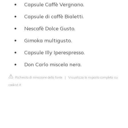
Capsule Caffè Vergnano.
Capsule di caffè Bialetti.
Nescafè Dolce Gusto.
Gimoka multigusto.
Capsule Illy Iperespresso.
Don Carlo miscela nera.
Richiesta di rimozione della fonte
|
Visualizza la risposta completa su
cookist.it