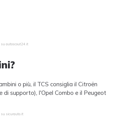
a su autoscout24.it
ni?
ambini o più, il TCS consiglia il Citroën
de di supporto), l'Opel Combo e il Peugeot
 su sicurauto.it