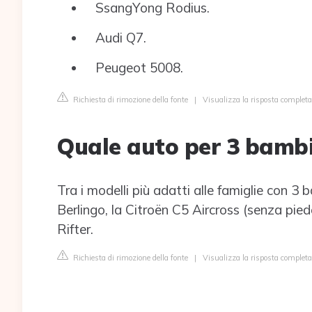
SsangYong Rodius.
Audi Q7.
Peugeot 5008.
Richiesta di rimozione della fonte
|
Visualizza la risposta complet
Quale auto per 3 bambi
Tra i modelli più adatti alle famiglie con 3 b
Berlingo, la Citroën C5 Aircross (senza pie
Rifter.
Richiesta di rimozione della fonte
|
Visualizza la risposta completa