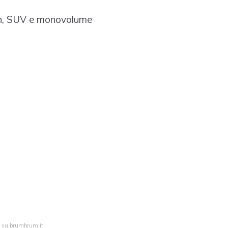
on, SUV e monovolume
ta su brumbrum.it