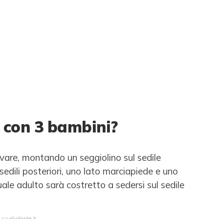
 con 3 bambini?
avare, montando un seggiolino sul sedile
 sedili posteriori, uno lato marciapiede e uno
uale adulto sarà costretto a sedersi sul sedile
 su alvolante.it