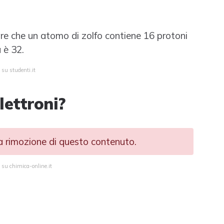
re che un atomo di zolfo contiene 16 protoni
 è 32.
 su studenti.it
lettroni?
la rimozione di questo contenuto.
 su chimica-online.it