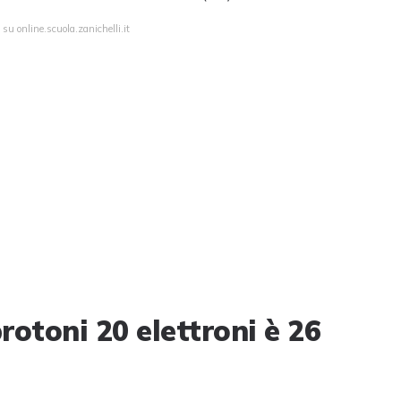
su online.scuola.zanichelli.it
otoni 20 elettroni è 26