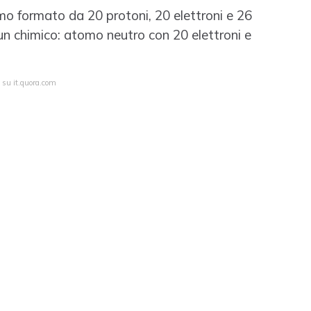
o formato da 20 protoni, 20 elettroni e 26
n chimico: atomo neutro con 20 elettroni e
 su it.quora.com