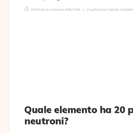
Richiesta di rimozione della fonte
|
Visualizza la risposta completa 
Quale elemento ha 20 pr
neutroni?