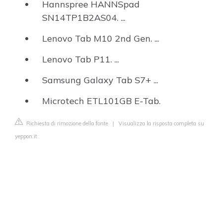
Hannspree HANNSpad
SN14TP1B2AS04. ...
Lenovo Tab M10 2nd Gen. ...
Lenovo Tab P11. ...
Samsung Galaxy Tab S7+ ...
Microtech ETL101GB E-Tab.
Richiesta di rimozione della fonte
|
Visualizza la risposta completa su
yeppon.it