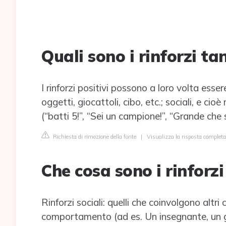
Quali sono i rinforzi tan
I rinforzi positivi possono a loro volta esse
oggetti, giocattoli, cibo, etc.; sociali, e ci
(“batti 5!”, “Sei un campione!”, “Grande che se
Richiesta di rimozione della fonte
|
Visualizza la risposta completa
Che cosa sono i rinforzi
Rinforzi sociali: quelli che coinvolgono altr
comportamento (ad es. Un insegnante, un g