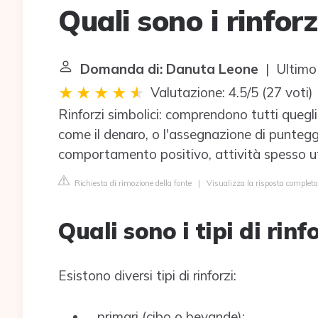
Quali sono i rinforz
Domanda di: Danuta Leone
| Ultimo
Valutazione: 4.5/5
(
27 voti
)
Rinforzi simbolici: comprendono tutti quegl
come il denaro, o l'assegnazione di punteggi
comportamento positivo, attività spesso ut
Richiesta di rimozione della fonte
|
Visualizza la risposta completa 
Quali sono i tipi di rinf
Esistono diversi tipi di rinforzi:
primari (cibo o bevande);