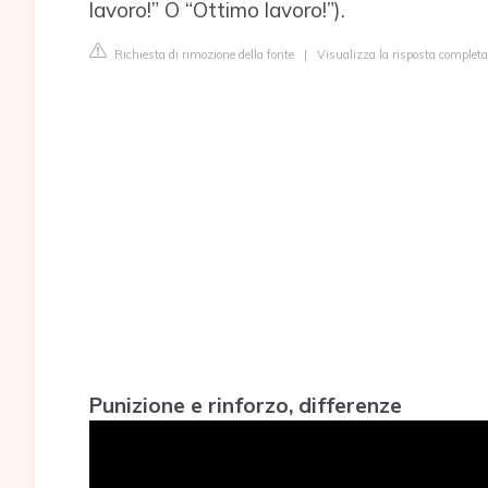
lavoro!” O “Ottimo lavoro!”).
Richiesta di rimozione della fonte
|
Visualizza la risposta comple
Punizione e rinforzo, differenze