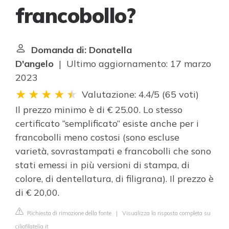
francobollo?
Domanda di: Donatella
D'angelo
| Ultimo aggiornamento: 17 marzo
2023
Valutazione: 4.4/5
(
65 voti
)
Il prezzo minimo è di € 25.00. Lo stesso
certificato “semplificato” esiste anche per i
francobolli meno costosi (sono escluse
varietà, sovrastampati e francobolli che sono
stati emessi in più versioni di stampa, di
colore, di dentellatura, di filigrana). Il prezzo è
di € 20,00.
Richiesta di rimozione della fonte
|
Visualizza la risposta completa su
ciliofilatelia.it