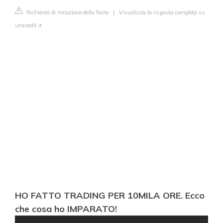
Richiesta di rimozione della fonte
|
Visualizza la risposta completa su
unicredit.it
HO FATTO TRADING PER 10MILA ORE. Ecco
che cosa ho IMPARATO!