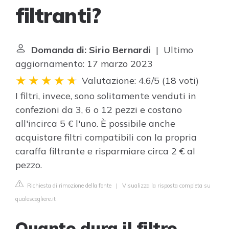
filtranti?
Domanda di: Sirio Bernardi
| Ultimo
aggiornamento: 17 marzo 2023
Valutazione: 4.6/5
(
18 voti
)
I filtri, invece, sono solitamente venduti in
confezioni da 3, 6 o 12 pezzi e costano
all'incirca 5 € l'uno. È possibile anche
acquistare filtri compatibili con la propria
caraffa filtrante e risparmiare circa 2 € al
pezzo.
Richiesta di rimozione della fonte
|
Visualizza la risposta completa su
qualescegliere.it
Quanto dura il filtro