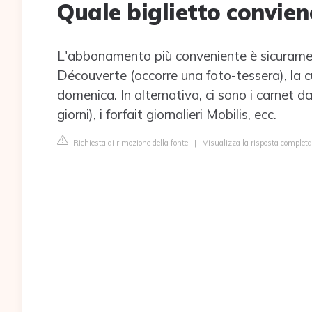
Quale biglietto convien
L'abbonamento più conveniente è sicurame
Découverte (occorre una foto-tessera), la cui
domenica. In alternativa, ci sono i carnet da 1
giorni), i forfait giornalieri Mobilis, ecc.
Richiesta di rimozione della fonte
|
Visualizza la risposta completa 