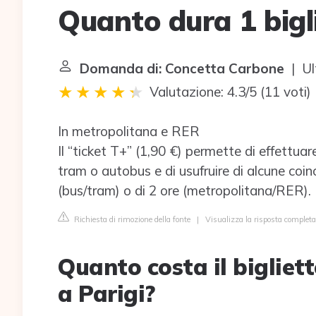
Quanto dura 1 bigl
Domanda di: Concetta Carbone
| Ul
Valutazione: 4.3/5
(
11 voti
)
In metropolitana e RER
Il “ticket T+” (1,90 €) permette di effettuar
tram o autobus e di usufruire di alcune coinc
(bus/tram) o di 2 ore (metropolitana/RER).
Richiesta di rimozione della fonte
|
Visualizza la risposta completa
Quanto costa il bigliet
a Parigi?