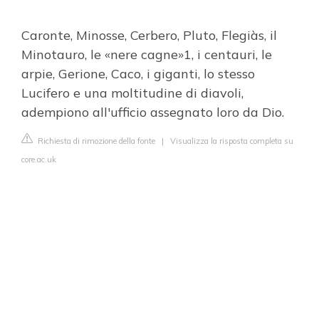
Caronte, Minosse, Cerbero, Pluto, Flegiàs, il
Minotauro, le «nere cagne»1, i centauri, le
arpie, Gerione, Caco, i giganti, lo stesso
Lucifero e una moltitudine di diavoli,
adempiono all'ufficio assegnato loro da Dio.
Richiesta di rimozione della fonte
|
Visualizza la risposta completa su
core.ac.uk