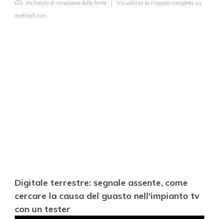
Richiesta di rimozione della fonte
|
Visualizza la risposta completa su
oneforall.com
Digitale terrestre: segnale assente, come
cercare la causa del guasto nell'impianto tv
con un tester