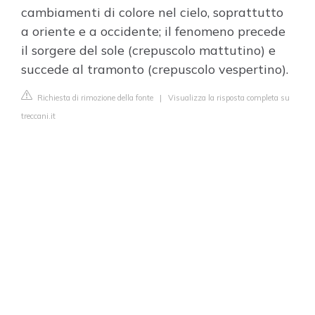
cambiamenti di colore nel cielo, soprattutto
a oriente e a occidente; il fenomeno precede
il sorgere del sole (crepuscolo mattutino) e
succede al tramonto (crepuscolo vespertino).
Richiesta di rimozione della fonte
|
Visualizza la risposta completa su
treccani.it