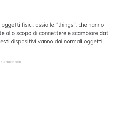
 oggetti fisici, ossia le "things", che hanno
ate allo scopo di connettere e scambiare dati
Questi dispositivi vanno dai normali oggetti
.
a su oracle.com