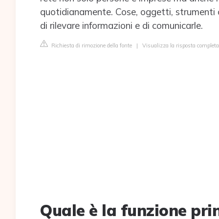
quotidianamente. Cose, oggetti, strumenti 
di rilevare informazioni e di comunicarle.
Richiesta di rimozione della fonte
|
Visualizza la risposta completa
Quale è la funzione pri