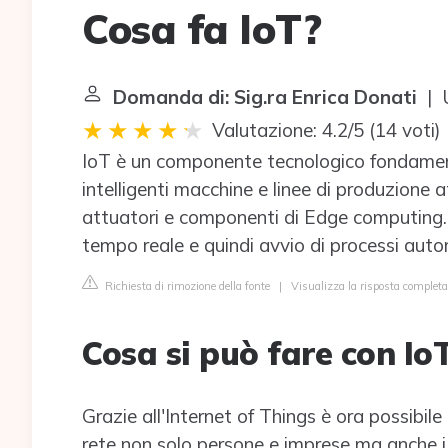
Cosa fa IoT?
Domanda di: Sig.ra Enrica Donati
| U
Valutazione: 4.2/5
(
14 voti
)
IoT è un componente tecnologico fondamenta
intelligenti macchine e linee di produzione a
attuatori e componenti di Edge computing.
tempo reale e quindi avvio di processi autom
Richiesta di rimozione della fonte
|
Visualizza la risposta complet
Cosa si può fare con Io
Grazie all'Internet of Things è ora possibile
rete non solo persone e imprese ma anche i 