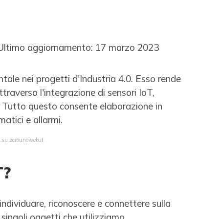
ltimo aggiornamento: 17 marzo 2023
le nei progetti d'Industria 4.0. Esso rende
ttraverso l'integrazione di sensori IoT,
 Tutto questo consente elaborazione in
atici e allarmi.
a su zerounoweb.it
T?
 individuare, riconoscere e connettere sulla
singoli oggetti che utilizziamo