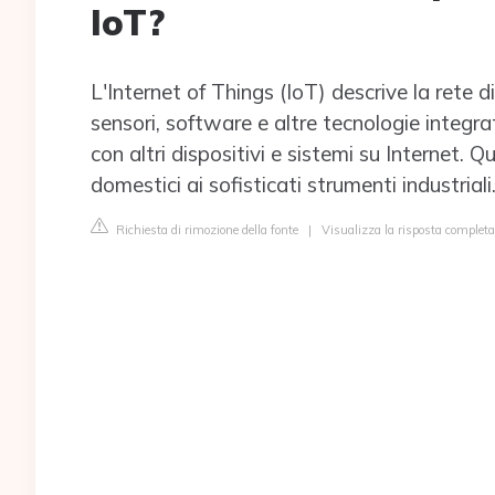
IoT?
L'Internet of Things (IoT) descrive la rete di
sensori, software e altre tecnologie integr
con altri dispositivi e sistemi su Internet. 
domestici ai sofisticati strumenti industriali
Richiesta di rimozione della fonte
|
Visualizza la risposta complet