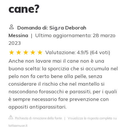
cane?
Domanda di: Sig.ra Deborah
Messina
| Ultimo aggiornamento: 28 marzo
2023
Valutazione: 4.9/5
(
64 voti
)
Anche non lavare mai il cane non è una
buona scelta: la sporcizia che si accumula nel
pelo non fa certo bene alla pelle, senza
considerare il rischio che nel mantello si
nascondano forasacchi e parassiti, per i quali
è sempre necessario fare prevenzione con
appositi antiparassitari.
Richiesta di rimozione della fonte
|
Visualizza la risposta completa su
tattoomuse.it