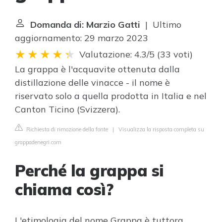
Domanda di: Marzio Gatti
| Ultimo
aggiornamento: 29 marzo 2023
Valutazione: 4.3/5
(
33 voti
)
La grappa è l'acquavite ottenuta dalla
distillazione delle vinacce - il nome è
riservato solo a quella prodotta in Italia e nel
Canton Ticino (Svizzera).
Richiesta di rimozione della fonte
|
Visualizza la risposta completa su
grappadenegri.com
Perché la grappa si
chiama così?
L'etimologia del nome Grappa è tuttora