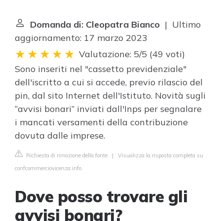
Domanda di: Cleopatra Bianco
| Ultimo
aggiornamento: 17 marzo 2023
Valutazione: 5/5
(
49 voti
)
Sono inseriti nel "cassetto previdenziale"
dell'iscritto a cui si accede, previo rilascio del
pin, dal sito Internet dell'Istituto. Novità sugli
“avvisi bonari” inviati dall'Inps per segnalare
i mancati versamenti della contribuzione
dovuta dalle imprese.
Richiesta di rimozione della fonte
|
Visualizza la risposta completa su
confcommerciovicenza.info
Dove posso trovare gli
avvisi bonari?