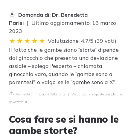
Domanda di: Dr. Benedetta
Parisi
| Ultimo aggiornamento: 18 marzo
2023
Valutazione: 4.7/5
(
39 voti
)
Il fatto che le gambe siano “storte” dipende
dal ginocchio che presenta una deviazione
assiale – spiega l'esperto – chiamata
ginocchio varo, quando le “gambe sono a
parentesi”, o valgo, se le “gambe sono a X”.
Richiesta di rimozione della fonte
|
Visualizza la risposta completa su
gavazzeni.it
Cosa fare se si hanno le
gambe storte?