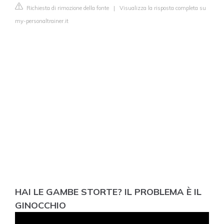
Richiesta di rimozione della fonte
|
Visualizza la risposta completa su
my-personaltrainer.it
HAI LE GAMBE STORTE? IL PROBLEMA È IL
GINOCCHIO