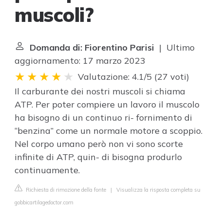
muscoli?
Domanda di: Fiorentino Parisi
| Ultimo
aggiornamento: 17 marzo 2023
Valutazione: 4.1/5
(
27 voti
)
Il carburante dei nostri muscoli si chiama
ATP. Per poter compiere un lavoro il muscolo
ha bisogno di un continuo ri- fornimento di
“benzina” come un normale motore a scoppio.
Nel corpo umano però non vi sono scorte
infinite di ATP, quin- di bisogna produrlo
continuamente.
Richiesta di rimozione della fonte
|
Visualizza la risposta completa su
gobbicartilagedoctor.com