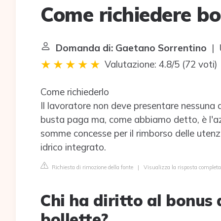
Come richiedere b
Domanda di: Gaetano Sorrentino
| U
Valutazione: 4.8/5
(
72 voti
)
Come richiederlo
Il lavoratore non deve presentare nessuna 
busta paga ma, come abbiamo detto, è l'az
somme concesse per il rimborso delle utenz
idrico integrato.
Richiesta di rimozione della fonte
|
Visualizza la risposta completa 
Chi ha diritto al bonus 
bollette?