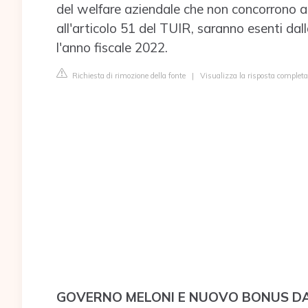
del welfare aziendale che non concorrono a 
all'articolo 51 del TUIR, saranno esenti dal
l'anno fiscale 2022.
Richiesta di rimozione della fonte
|
Visualizza la risposta completa
GOVERNO MELONI E NUOVO BONUS DA 3