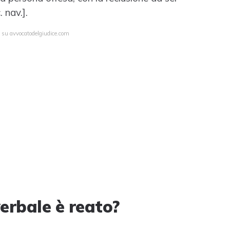
 nav.].
a su avvocatodelgiudice.com
erbale è reato?