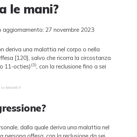
za le mani?
 aggiornamento: 27 novembre 2023
on deriva una malattia nel corpo o nella
ffesa [120], salvo che ricorra la circostanza
(
3
)
o 11-octies)
, con la reclusione fino a sei
su brocardi.it
gressione?
sonale, dalla quale deriva una malattia nel
la persona offesa, con la reclusione da sei