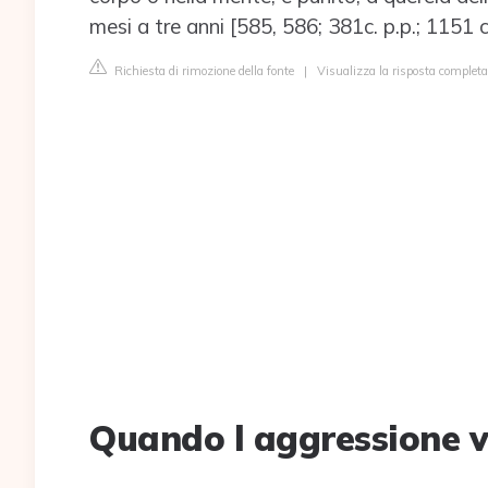
mesi a tre anni [585, 586; 381c. p.p.; 1151 c.
Richiesta di rimozione della fonte
|
Visualizza la risposta complet
Quando l aggressione v