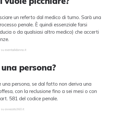
i vuole picchiare?
asciare un referto dal medico di turno. Sarà una
rocesso penale. È quindi essenziale farsi
fiducia o da qualsiasi altro medico) che accerti
anze.
 su eventodidonna.it
 una persona?
e una persona, se dal fatto non deriva una
ffesa, con la reclusione fino a sei mesi o con
'art. 581 del codice penale.
a su avvocato360.it