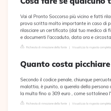
Cosa fare se qualcuno t
Vai al Pronto Soccorso più vicino e fatti ril
prova scritta molto importante in caso di p
rilasciare un certificato (dal tuo medico di 
e documenti l'accaduto, data ora e circost
Richiesta di rimozione della fonte
|
Visualizza la risposta completa
Quanto costa picchiare
Secondo il codice penale, chiunque percuot
malattia, è punito, a querela della persona o
la multa fino a 309 euro , come sottolinea l
Richiesta di rimozione della fonte
|
Visualizza la risposta complet