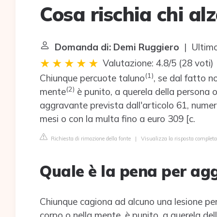
Cosa rischia chi al
Domanda di: Demi Ruggiero
| Ultimo
Valutazione: 4.8/5
(
28 voti
)
(
1
)
Chiunque percuote taluno
, se dal fatto n
(
2
)
mente
è punito, a querela della persona o
aggravante prevista dall'articolo 61, numer
mesi o con la multa fino a euro 309 [c.
Richiesta di rimozione della fonte
|
Visualizza la risposta completa 
Quale è la pena per ag
Chiunque cagiona ad alcuno una lesione per
corpo o nella mente, è punito, a querela del