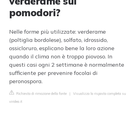
verderame sui
pomodori?
Nelle forme più utilizzate: verderame
(poltiglia bordolese), solfato, idrossido,
ossicloruro, esplicano bene la loro azione
quando il clima non è troppo piovoso. In
questi casi ogni 2 settimane è normalmente
sufficiente per prevenire focolai di
peronospora.
Richiesta di rimozione della fonte
|
Visualizza la risposta completa su
viridea.it