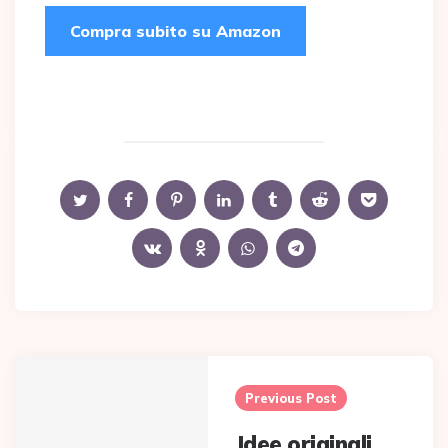
Compra subito su Amazon
Post
navigation
Previous Post
Idee originali