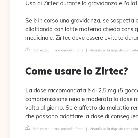
Uso di Zirtec durante la gravidanza e l'all
Se è in corso una gravidanza, se sospetta o
allattando con latte materno chieda consig
medicinale. Zirtec deve essere evitato dura
Richiesta di rimozione della fonte
|
Visualizza la risposta completa
Come usare lo Zirtec?
La dose raccomandata è di 2,5 mg (5 gocce) 
compromissione renale moderata la dose 
volta al giorno. Se è affetto da malattia ren
che possono adattare la dose di consegue
Richiesta di rimozione della fonte
|
Visualizza la risposta complet