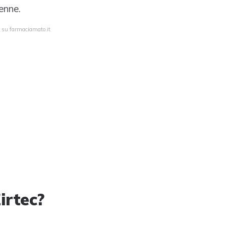
renne.
a su farmaciamato.it
irtec?