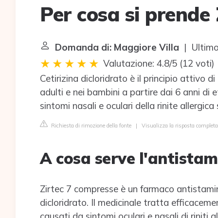
Per cosa si prende 
Domanda di: Maggiore Villa
| Ultimo
Valutazione: 4.8/5
(
12 voti
)
Cetirizina dicloridrato è il principio attivo d
adulti e nei bambini a partire dai 6 anni di e
sintomi nasali e oculari della rinite allergic
Richiesta di rimozione della fonte
|
Visualizza la risposta completa
A cosa serve l'antistam
Zirtec 7 compresse è un farmaco antistamin
dicloridrato. Il medicinale tratta efficacemen
causati da sintomi oculari e nasali di riniti a