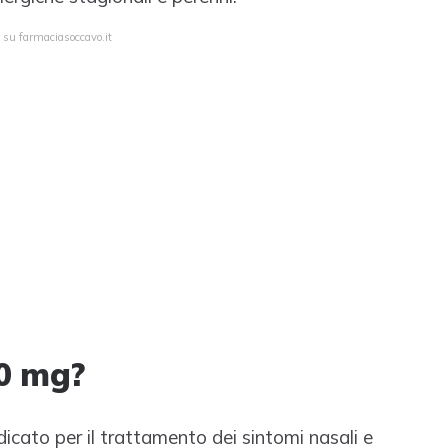
a su farmaciasoccavo.it
10 mg?
icato per il trattamento dei sintomi nasali e