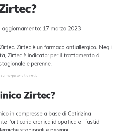
Zirtec?
 aggiornamento: 17 marzo 2023
i Zirtec. Zirtec è un farmaco antiallergico. Negli
tà, Zirtec è indicato: per il trattamento di
a stagionale e perenne.
 su my-personaltrainer.it
inico Zirtec?
ico in compresse a base di Cetirizina
te l'orticaria cronica idiopatica e i fastidi
llergiche stagionali e perenni.