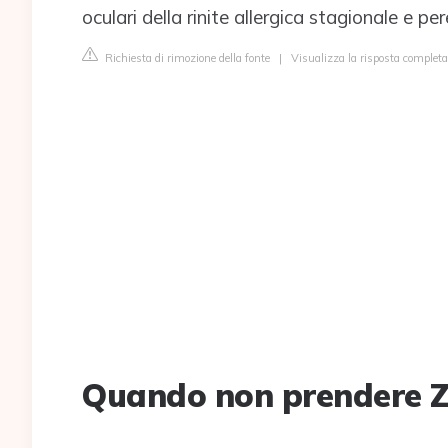
oculari della rinite allergica stagionale e pe
Richiesta di rimozione della fonte
|
Visualizza la risposta complet
Quando non prendere Z