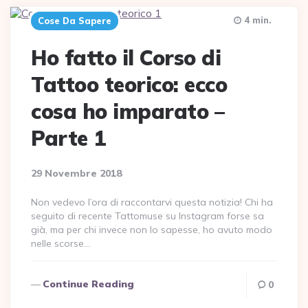
4 min.
Cose Da Sapere
Ho fatto il Corso di
Tattoo teorico: ecco
cosa ho imparato –
Parte 1
29 Novembre 2018
Non vedevo l’ora di raccontarvi questa notizia! Chi ha
seguito di recente Tattomuse su Instagram forse sa
già, ma per chi invece non lo sapesse, ho avuto modo
nelle scorse…
Continue Reading
0